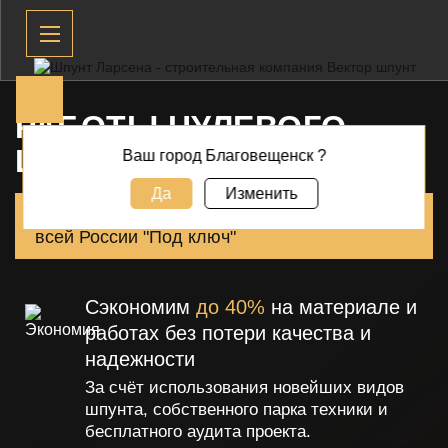
РАБОТЫ НУЛЕВОГО
ЦИКЛА
СТРОИТЕЛЬСТВА
Ваш город Благовещенск ?
Да
Изменить
Комплекс шпунтовых и свайных работ по
всей России "Под ключ"
Сэкономим
до 40%
на материале и
работах без потери качества и
надежности
За счёт использования новейших видов
шпунта, собственного парка
техники и
бесплатного аудита проекта.