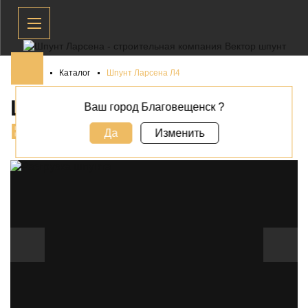
Главная
Каталог
Шпунт Ларсена Л4
ШПУНТ ЛАРСЕНА Л4 В
Ваш город Благовещенск ?
БЛАГОВЕЩЕНСКЕ
Да
Изменить