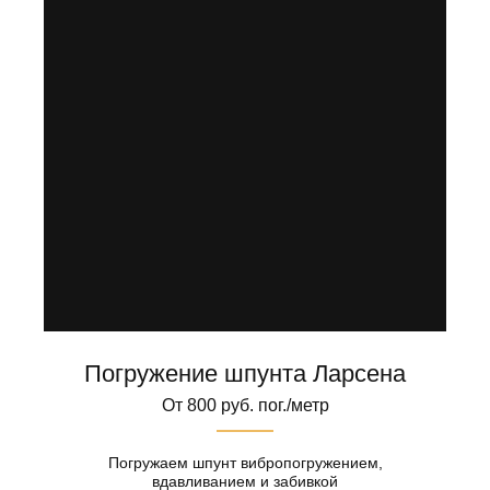
Погружение шпунта Ларсена
От 800 руб. пог./метр
Погружаем шпунт вибропогружением,
вдавливанием и забивкой