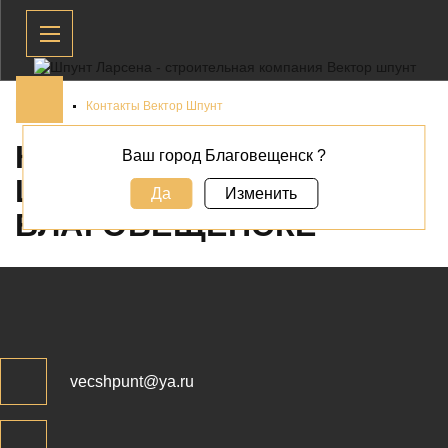
Главная
Контакты Вектор Шпунт
КОНТАКТЫ ВЕКТОР
Ваш город Благовещенск ?
ШПУНТ В
Да
Изменить
БЛАГОВЕЩЕНСКЕ
vecshpunt@ya.ru