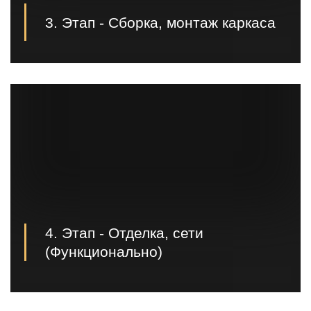
3. Этап - Сборка, монтаж каркаса
Третьим этапом происходит предварительная
сборка и покраска металлоконструкций в нашем
цеху. После того, когда каркас готов, мы доставляем
его на площадку и производим монтаж каркаса;
4. Этап - Отделка, сети
(Функционально)
Следующим этапом, по договоренности с
заказчиком, идет заливка полов, разводка и
подключение сетей, канализации, отделка