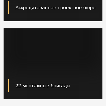
Аккредитованное проектное бюро
При необходимости наши специалисты произведут
расчет и проектирование возводимых конструкций в
кратчайшие сроки.
22 монтажные бригады
22 опытные монтажные бригады, готовые
реализовывать проектные решения "Нулевого
цикла" в кратчайшие сроки.