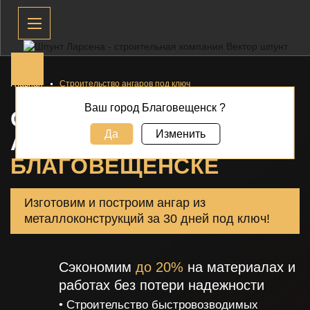
Главная
Строительство ангаров под ключ
Ваш город Благовещенск ?
СТРОИТЕЛЬСТВО
Да
Изменить
АНГАРОВ ПОД КЛЮЧ В
БЛАГОВЕЩЕНСКЕ
Изготовим и построим ангар из
металлоконструкций за 30 дней под ключ!
Сэкономим
до 20%
на материалах и
работах без потери надежности
• Строительство быстровозводимых