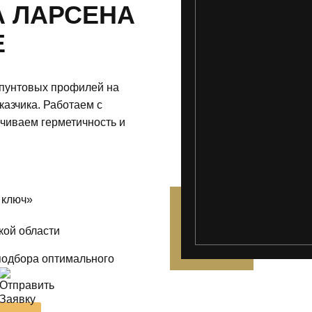
А ЛАРСЕНА
Е
шпунтовых профилей на
казчика. Работаем с
чиваем герметичность и
 ключ»
кой области
');">
подбора оптимального