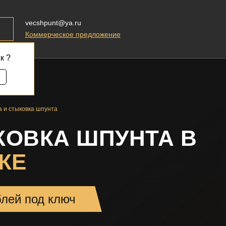
vecshpunt@ya.ru
Коммерческое предложение
к ?
а и стыковка шпунта
КОВКА ШПУНТА В
КЕ
блей под ключ