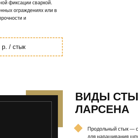
ной фиксации сваркой.
нных ограждениях или в
прочности и
р. / стык
ВИДЫ СТЫ
ЛАРСЕНА
Продольный стык — с
для наращивания шпу