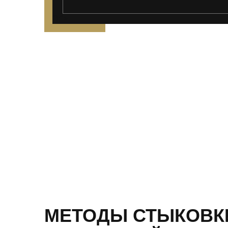
");">
МЕТОДЫ СТЫКОВК